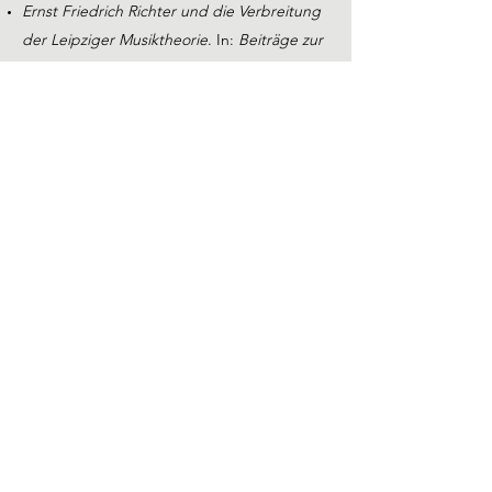
Ernst Friedrich Richter und die Verbreitung
der Leipziger Musiktheorie
. In:
Beiträge zur
Geschichte der Musikstadt Leipzig
, hrsg.
von Helmut Loos, Leipzig: Leipziger
Universitätsverlag 2019, S. 193–218
Breitkopf & Härtel in Leipzig von 1944 bis
1959 – eine Dokumentation
. In:
Breitkopf &
Härtel. 300 Jahre europäische Musik- und
Kulturgeschichte
, hrsg. von Thomas Frenzel,
Wiesbaden: Breitkopf & Härtel 2019, S. 429–
438
»The Birth of a Nation« und die Filmmusik
der 1910er Jahre
. In:
Krieg und Revolution.
1917 als (Ein-)Bruch der Moderne
, hrsg. von
Wolfgang Enßlin und Christoph
Krummacher, Stuttgart und Leipzig: Hirzel
2020 (Abhandlungen der Sächsischen