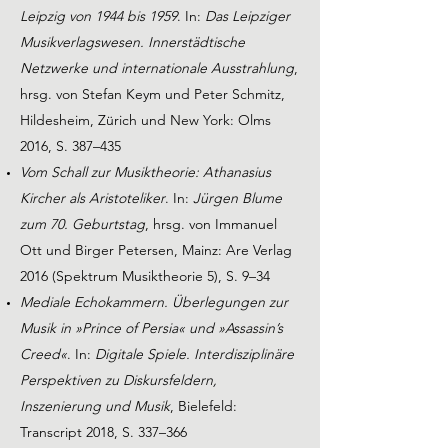
Leipzig von 1944 bis 1959
. In:
Das Leipziger
Musikverlagswesen. Innerstädtische
Netzwerke und internationale Ausstrahlung
,
hrsg. von Stefan Keym und Peter Schmitz,
Hildesheim, Zürich und New York: Olms
2016, S. 387–435
Vom Schall zur Musiktheorie: Athanasius
Kircher als Aristoteliker
. In:
Jürgen Blume
zum 70. Geburtstag
, hrsg. von Immanuel
Ott und Birger Petersen, Mainz: Are Verlag
2016 (Spektrum Musiktheorie 5), S. 9–34
Mediale Echokammern. Überlegungen zur
Musik in »Prince of Persia« und »Assassin’s
Creed«
. In:
Digitale Spiele. Interdisziplinäre
Perspektiven zu Diskursfeldern,
Inszenierung und Musik
, Bielefeld:
Transcript 2018, S. 337–366