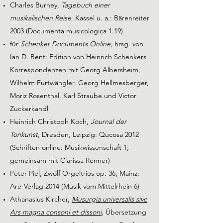
Charles Burney,
Tagebuch einer
musikalischen Reise
, Kassel u. a.: Bärenreiter
2003 (Documenta musicologica 1.19)
für
Schenker Documents Online
, hrsg. von
Ian D. Bent: Edition von Heinrich Schenkers
Korrespondenzen mit Georg Albersheim,
Wilhelm Furtwängler, Georg Hellmesberger,
Moriz Rosenthal, Karl Straube und Victor
Zuckerkandl
Heinrich Christoph Koch,
Journal der
Tonkunst
, Dresden, Leipzig: Qucosa 2012
(Schriften online: Musikwissenschaft 1;
gemeinsam mit Clarissa Renner)
Peter Piel, Zwölf Orgeltrios op. 36, Mainz:
Are-Verlag 2014 (Musik vom Mittelrhein 6)
Athanasius Kircher,
Musurgia universalis sive
Ars magna consoni et dissoni
, Übersetzung