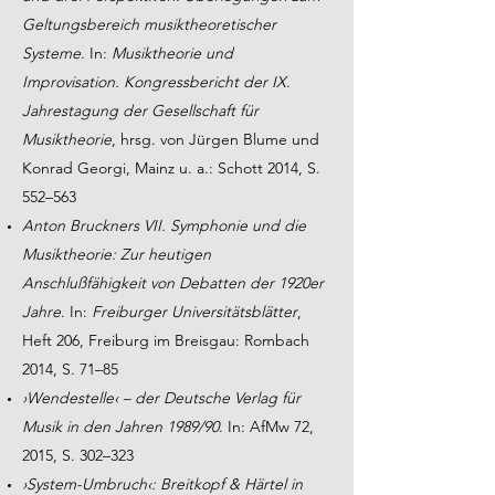
Geltungsbereich musiktheoretischer
Systeme
. In:
Musiktheorie und
Improvisation. Kongressbericht der IX.
Jahrestagung der Gesellschaft für
Musiktheorie
, hrsg. von Jürgen Blume und
Konrad Georgi, Mainz u. a.: Schott 2014, S.
552–563
Anton Bruckners VII. Symphonie und die
Musiktheorie: Zur heutigen
Anschlußfähigkeit von Debatten der 1920er
Jahre
. In:
Freiburger Universitätsblätter
,
Heft 206, Freiburg im Breisgau: Rombach
2014, S. 71–85
›Wendestelle‹ – der Deutsche Verlag für
Musik in den Jahren 1989/90
. In: AfMw 72,
2015, S. 302–323
›System-Umbruch‹: Breitkopf & Härtel in