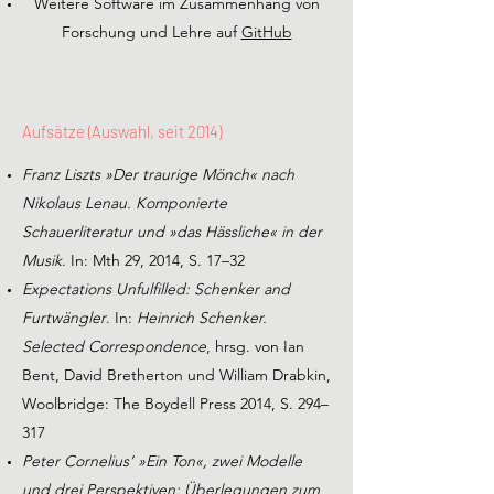
Weitere Software im Zusammenhang von
Forschung und Lehre auf
GitHub
Aufsätze (Auswahl, seit 2014)
Franz Liszts »Der traurige Mönch« nach
Nikolaus Lenau. Komponierte
Schauerliteratur und »das Hässliche« in der
Musik
. In: Mth 29, 2014, S. 17–32
Expectations Unfulfilled: Schenker and
Furtwängler
. In:
Heinrich Schenker.
Selected Correspondence
, hrsg. von Ian
Bent, David Bretherton und William Drabkin,
Woolbridge: The Boydell Press 2014, S. 294–
317
Peter Cornelius’ »Ein Ton«, zwei Modelle
und drei Perspektiven: Überlegungen zum